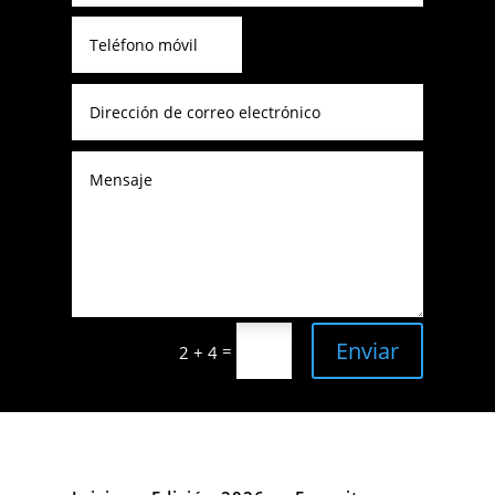
Enviar
=
2 + 4